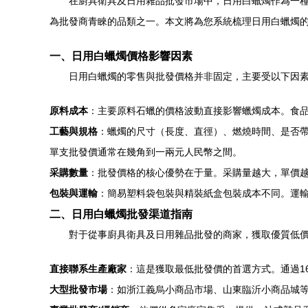
在廚具衛具及日用雜品批發市場中，日用白蠟燭作為一
為批發商青睞的品類之一。本文將為您系統梳理日用白蠟燭
一、日用白蠟燭價格影響因素
日用白蠟燭的零售與批發價格并非固定，主要受以下因
原料成本
：主要原料石蠟的價格波動直接影響蠟燭成本。食
工藝與規格
：蠟燭的尺寸（長度、直徑）、燃燒時間、是否帶
單支批發價通常在幾角到一兩元人民幣之間。
采購數量
：批發價格的核心優勢在于量。采購量越大，單價越低
包裝與運輸
：簡易塑料袋包裝與精裝紙盒包裝成本不同。運
二、日用白蠟燭批發渠道指南
對于從事廚具衛具及日用雜品批發的商家，獲取優質低
直接聯系生產廠家
：這是獲取最低批發價的首選方式。通過1
大型批發市場
：如浙江義烏小商品市場、山東臨沂小商品城