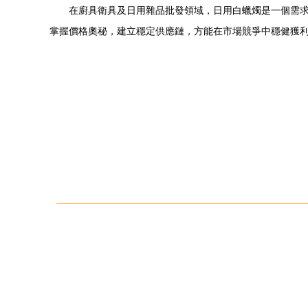
在廚具衛具及日用雜品批發領域，日用白蠟燭是一個需
掌握價格奧秘，建立穩定供應鏈，方能在市場競爭中穩健獲