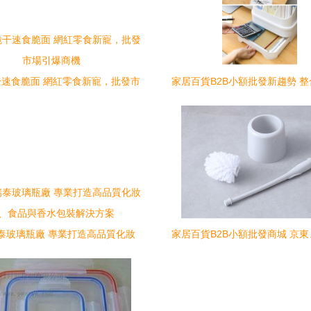
速食脆面 網紅零食新寵，批發市
家居百貨B2B小額批發新趨勢 
場引爆商機
阿里、天貓貨源的一站式采
泰玻璃瓶廠 專業打造高品質化妝
家居百貨B2B小額批發商城 京
、食品與香水包裝解決方案
巴、淘寶天貓貨源一站式供