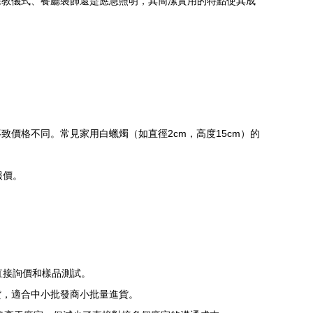
宗教儀式、餐廳裝飾還是應急照明，其簡潔實用的特點使其成
價格不同。常見家用白蠟燭（如直徑2cm，高度15cm）的
報價。
直接詢價和樣品測試。
貨，適合中小批發商小批量進貨。