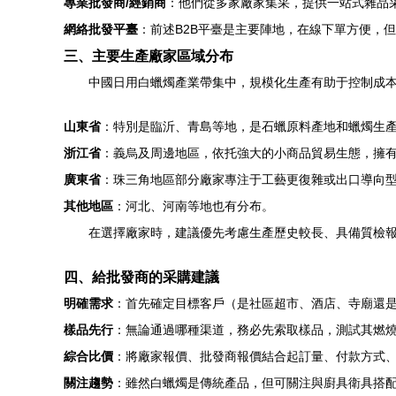
專業批發商/經銷商
：他們從多家廠家集采，提供一站式雜品
網絡批發平臺
：前述B2B平臺是主要陣地，在線下單方便，
三、主要生產廠家區域分布
中國日用白蠟燭產業帶集中，規模化生產有助于控制成
山東省
：特別是臨沂、青島等地，是石蠟原料產地和蠟燭生
浙江省
：義烏及周邊地區，依托強大的小商品貿易生態，擁
廣東省
：珠三角地區部分廠家專注于工藝更復雜或出口導向
其他地區
：河北、河南等地也有分布。
在選擇廠家時，建議優先考慮生產歷史較長、具備質檢報
四、給批發商的采購建議
明確需求
：首先確定目標客戶（是社區超市、酒店、寺廟還
樣品先行
：無論通過哪種渠道，務必先索取樣品，測試其燃
綜合比價
：將廠家報價、批發商報價結合起訂量、付款方式
關注趨勢
：雖然白蠟燭是傳統產品，但可關注與廚具衛具搭