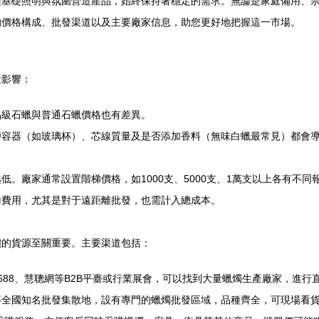
種基礎照明與氛圍營造產品，始終保持著穩定的需求。無論是家庭備用、
的價格構成、批發渠道以及主要廠家信息，助您更好地把握這一市場。
素影響：
品級石蠟與普通石蠟價格也有差異。
容器（如玻璃杯）、芯線質量及是否添加香料（無味白蠟最常見）都會導致
。廠家通常設置階梯價格，如1000支、5000支、1萬支以上各有不同
輸費用，尤其是對于遠距離批發，也需計入總成本。
價的貨源至關重要。主要渠道包括：
688、慧聰網等B2B平臺或行業展會，可以找到大量蠟燭生產廠家，進行
等全國知名批發集散地，設有專門的蠟燭批發區域，品種齊全，可現場看