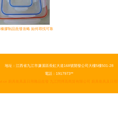
橡膠制品批發攻略 如何尋找可靠
的廠家貨源與供應信息
地址：江西省九江市濂溪區長虹大道168號開發公司大樓5樓501-28
電話：1917973**
l.cn
廚具衛具及日用雜品批發
九江閆擇高商貿有限公司
廚具衛具及日用