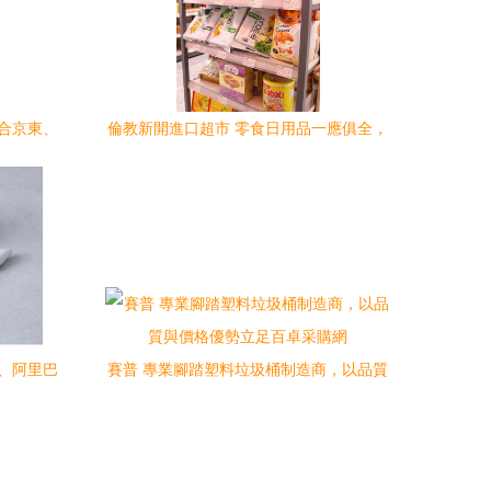
整合京東、
倫教新開進口超市 零食日用品一應俱全，
購中心
快來組隊掃貨！
東、阿里巴
賽普 專業腳踏塑料垃圾桶制造商，以品質
應中心
與價格優勢立足百卓采購網