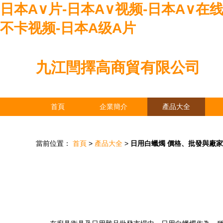
日本A∨片-日本A∨视频-日本A∨在线
不卡视频-日本A级A片
九江閆擇高商貿有限公司
首頁
企業簡介
產品大全
當前位置：
首頁
>
產品大全
>
日用白蠟燭 價格、批發與廠