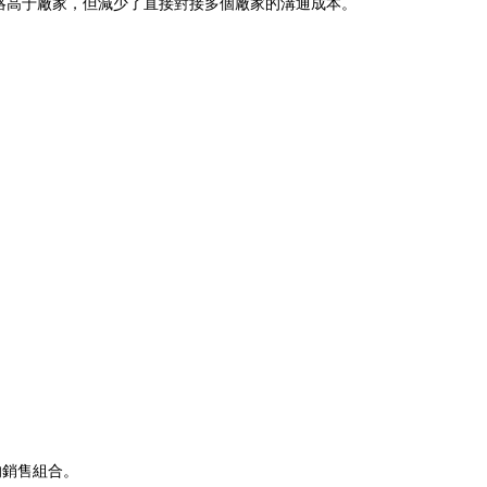
略高于廠家，但減少了直接對接多個廠家的溝通成本。
的銷售組合。