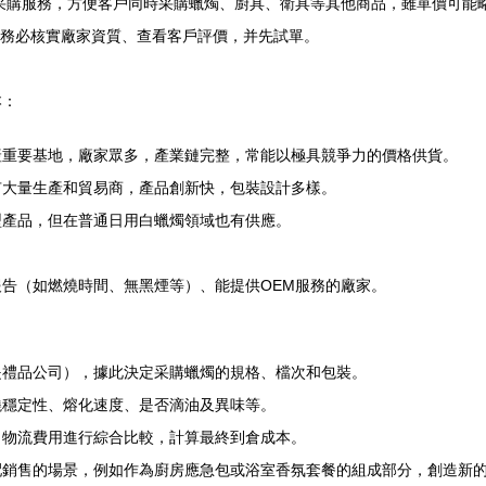
采購服務，方便客戶同時采購蠟燭、廚具、衛具等其他商品，雖單價可能
但務必核實廠家資質、查看客戶評價，并先試單。
本：
產重要基地，廠家眾多，產業鏈完整，常能以極具競爭力的價格供貨。
有大量生產和貿易商，產品創新快，包裝設計多樣。
型產品，但在普通日用白蠟燭領域也有供應。
告（如燃燒時間、無黑煙等）、能提供OEM服務的廠家。
是禮品公司），據此決定采購蠟燭的規格、檔次和包裝。
燒穩定性、熔化速度、是否滴油及異味等。
、物流費用進行綜合比較，計算最終到倉成本。
配銷售的場景，例如作為廚房應急包或浴室香氛套餐的組成部分，創造新